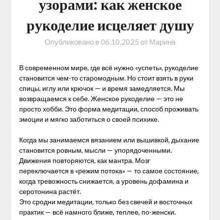
узорами: как женское
рукоделие исцеляет душу
Опубликовано в
06.10.2025
от
Марина
В современном мире, где всё нужно «успеть», рукоделие
становится чем-то старомодным. Но стоит взять в руки
спицы, иглу или крючок — и время замедляется. Мы
возвращаемся к себе. Женское рукоделие — это не
просто хобби. Это форма медитации, способ проживать
эмоции и мягко заботиться о своей психике.
Когда мы занимаемся вязанием или вышивкой, дыхание
становится ровным, мысли — упорядоченными.
Движения повторяются, как мантра. Мозг
переключается в «режим потока» — то самое состояние,
когда тревожность снижается, а уровень дофамина и
серотонина растёт.
Это сродни медитации, только без свечей и восточных
практик — всё намного ближе, теплее, по-женски.