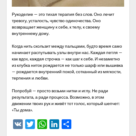
Рукоделие — это тихая терапия без слов. Оно лечит
тревогу, усталость, чувство одиночества. Оно
возвращает женщину к себе, к телу, к своему
внутреннему дому.
Когда нить скользит между пальцами, будто время само
начинает распутывать узлы внутри нас. Каждая петля —
как вдох, каждая строчка — как шаг к себе. И незаметно
из клубка ниток рождается не только шарф или вышивка
— рождается внутренний покой, сотканный из мягкости,
терпения и любви.
Попробуй — просто возьми нитки и иглу. Не ради
результата, а ради процесса. Возможно, в этом
движении твоих рук и живёт тот голос, который шепчет:
«Ты дома».
VK
Twitter
WhatsApp
LinkedIn
Отправить