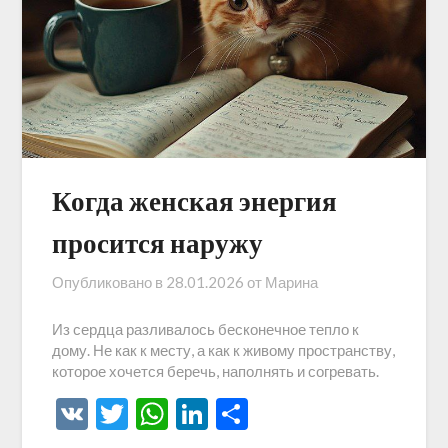
Когда женская энергия
просится наружу
Опубликовано в
28.01.2026
от
Марина
Из сердца разливалось бесконечное тепло к
дому. Не как к месту, а как к живому пространству,
которое хочется беречь, наполнять и согревать.
VK
Twitter
WhatsApp
LinkedIn
Отправить