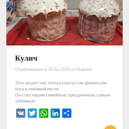
Кулич
Опубликовано в
30.06.2025
от
Марина
Этот рецепт как точка в поиске, как финальная
нота в любимой песне.
Он стал нашим семейным, праздничным, самым
любимым.
VK
Twitter
WhatsApp
LinkedIn
Отправить