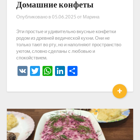
Домашние конфеты
Опубликовано в
05.06.2025
от
Марина
Эти простые и удивительно вкусные конфетки
родом из древней ведической кухни. Они не
только тают во рту, но и наполняют пространство
уютом, словно сделаны с любовью и
спокойствием.
VK
Twitter
WhatsApp
LinkedIn
Отправить
+