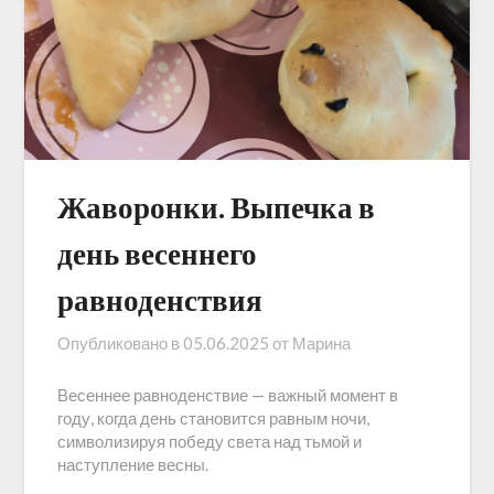
Жаворонки. Выпечка в
день весеннего
равноденствия
Опубликовано в
05.06.2025
от
Марина
Весеннее равноденствие — важный момент в
году, когда день становится равным ночи,
символизируя победу света над тьмой и
наступление весны.