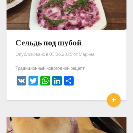
Сельдь под шубой
Опубликовано в
05.06.2025
от
Марина
Традиционный новогодний рецепт
VK
Twitter
WhatsApp
LinkedIn
Отправить
+