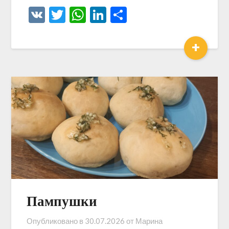
VK
Twitter
WhatsApp
LinkedIn
Отправить
+
Пампушки
Опубликовано в
30.07.2026
от
Марина