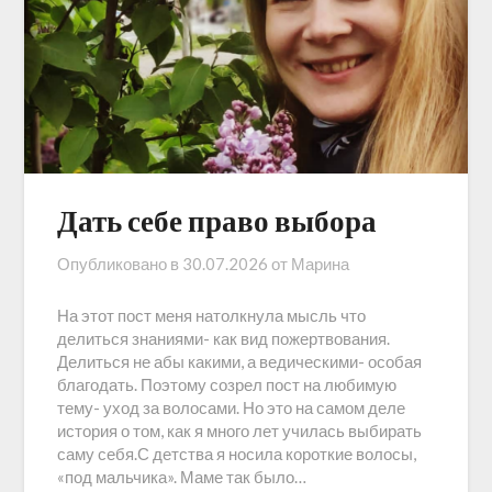
Дать себе право выбора
Опубликовано в
30.07.2026
от
Марина
На этот пост меня натолкнула мысль что
делиться знаниями- как вид пожертвования.
Делиться не абы какими, а ведическими- особая
благодать. Поэтому созрел пост на любимую
тему- уход за волосами. Но это на самом деле
история о том, как я много лет училась выбирать
саму себя.С детства я носила короткие волосы,
«под мальчика». Маме так было…