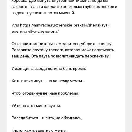
хорошо. Две минуты внутренней тишины, когда вы
закроете глаза и сделаете несколько глубоких вдохов и
выдохов, успокоят поток мыслей.
Или
https://mmiracle.ru/zhenskie-praktiki/zhenskaya-
energiya-dlya-chego-ona/
Отключите мониторы, замедлитесь, уберите спешку.
Разорвите паутину тревоги, которая может опутывать
ваш день. Эта пауза позволит увидеть перспективу.
У женщины всегда должно быть время:
Хоть пять минут — на чашечку мечты…
Чтоб, отодвинув вечные проблемы,
Уйти на этот миг от суеты.
Расслабиться… и пить, не обжигаясь,
Глоточками, заветную мечту,