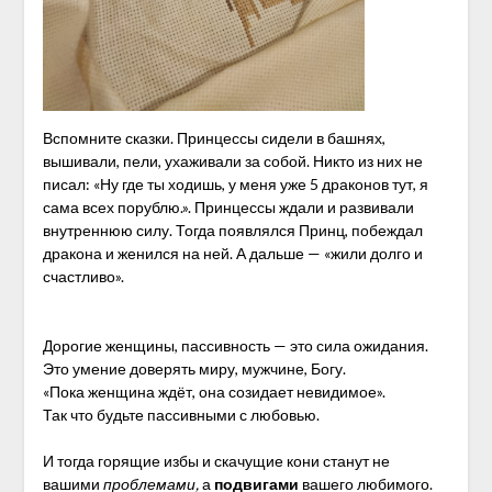
Вспомните сказки. Принцессы сидели в башнях,
вышивали, пели, ухаживали за собой. Никто из них не
писал: «Ну где ты ходишь, у меня уже 5 драконов тут, я
сама всех порублю.». Принцессы ждали и развивали
внутреннюю силу. Тогда появлялся Принц, побеждал
дракона и женился на ней. А дальше — «жили долго и
счастливо».
Дорогие женщины, пассивность — это сила ожидания.
Это умение доверять миру, мужчине, Богу.
«Пока женщина ждёт, она созидает невидимое».
Так что будьте пассивными с любовью.
И тогда горящие избы и скачущие кони станут не
вашими
проблемами,
а
подвигами
вашего любимого.