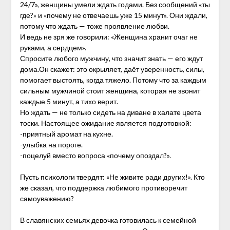
24/7», женщины умели ждать годами. Без сообщений «ты
где?» и «почему не отвечаешь уже 15 минут». Они ждали,
потому что ждать — тоже проявление любви.
И ведь не зря же говорили: «Женщина хранит очаг не
руками, а сердцем».
Спросите любого мужчину, что значит знать — его ждут
дома.Он скажет: это окрыляет, даёт уверенность, силы,
помогает выстоять, когда тяжело. Потому что за каждым
сильным мужчиной стоит женщина, которая не звонит
каждые 5 минут, а тихо верит.
Но ждать — не только сидеть на диване в халате цвета
тоски. Настоящее ожидание является подготовкой:
-приятный аромат на кухне.
-улыбка на пороге.
-поцелуй вместо вопроса «почему опоздал?».
Пусть психологи твердят: «Не живите ради других!». Кто
же сказал, что поддержка любимого противоречит
самоуважению?
В славянских семьях девочка готовилась к семейной