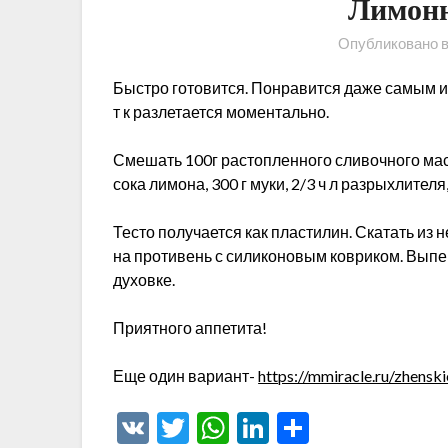
Лимонн
Опубликовано 
Быстро готовится. Понравится даже самым ис
т к разлетается моментально.
Смешать 100г растопленного сливочного масла,
сока лимона, 300 г муки, 2/3 ч л разрыхлителя, 
Тесто получается как пластилин. Скатать из
на противень с силиконовым ковриком. Выпек
духовке.
Приятного аппетита!
Еще один вариант-
https://mmiracle.ru/zhensk
VK
Twitter
WhatsApp
LinkedIn
Отправи