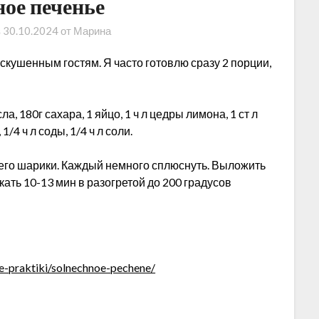
ое печенье
в
30.10.2024
от
Марина
кушенным гостям. Я часто готовлю сразу 2 порции,
 180г сахара, 1 яйцо, 1 ч л цедры лимона, 1 ст л
1/4 ч л соды, 1/4 ч л соли.
 него шарики. Каждый немного сплюснуть. Выложить
ать 10-13 мин в разогретой до 200 градусов
ie-praktiki/solnechnoe-pechene/
ть