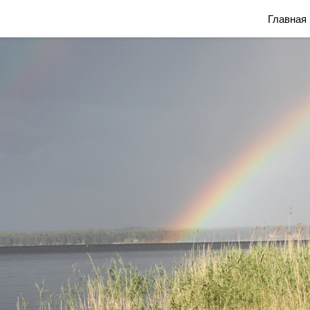
Блог Марины Савониной
Главная