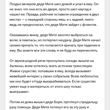
Поздно вечером дядя Митя шел домой и упал в яму. Он
не знал, что она есть во дворе, просто шел наугад и
нашел ее. Правда, рабочие оставили ограждение в двух
местах — с передней стороны ямы, и с задней, никто
ведь не предполагал, что дядя Митя зайдет с флангов.
Оказавшись внизу, дядя Митя захотел выбраться на
волю, в пампасы, но потерпел неудачу. Дядя Митя начал
громко кричать то, что полагается кричать при падении в
яму. Вы знаете все эти слова, я не буду их перечислять.
От звуков родной речи проснулись соседи, вышли на
балконы, всем хотелось знать источник трансляции.
Живое существо, попавшее в яму, всегда вызывает
живейший интерес у своих собратьев. Всем любопытно,
как оно будет оттуда выкарабкиваться. Если существо
умеет еще и материться, от этого шоу только
выигрывает.
Потом из дома вышел дядя Боря, протянул страдальцу
руку помощи. Дядя Митя потянул его за эту руку и