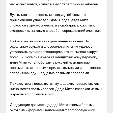
несколько шагов, и упал в яму с телефонным кабелем.
Буквально через несколько секунд об этом его
приключении узнал весь дом. Падая, дядя Митя
сломался в хрупком месте, и в свой крик вложил всю
экспрессию, на какую способен сорокалетний электрик.
На балконы вышли заинтригованные соседи. По
отдельным звукам и словосочетаниям им удалось
установить суть происходящего, кто-то вызвал скорую
помощь. Пока она ехала к Голещихинскому переулку,
дядя Митя успел обогатить русский язык шестью
новыми отглагольными прилагательными и просклонять
слово «яма» одиннадцатью разными способами.
Приехал врач, посветил в яму фарами, поразился, как
низко может пасть человек. Дядю Митю извлекли из ямы
и красиво оформили в гипс.
Следующие два месяца дядя Митя своими белыми
округлыми формами напоминал фарфоровую кису.