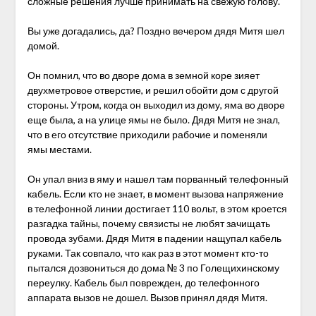
сложные решения лучше принимать на свежую голову.
Вы уже догадались, да? Поздно вечером дядя Митя шел
домой.
Он помнил, что во дворе дома в земной коре зияет
двухметровое отверстие, и решил обойти дом с другой
стороны. Утром, когда он выходил из дому, яма во дворе
еще была, а на улице ямы не было. Дядя Митя не знал,
что в его отсутствие приходили рабочие и поменяли
ямы местами.
Он упал вниз в яму и нашел там порванный телефонный
кабель. Если кто не знает, в момент вызова напряжение
в телефонной линии достигает 110 вольт, в этом кроется
разгадка тайны, почему связисты не любят зачищать
провода зубами. Дядя Митя в падении нащупал кабель
руками. Так совпало, что как раз в этот момент кто-то
пытался дозвониться до дома № 3 по Голещихинскому
переулку. Кабель был поврежден, до телефонного
аппарата вызов не дошел. Вызов принял дядя Митя.