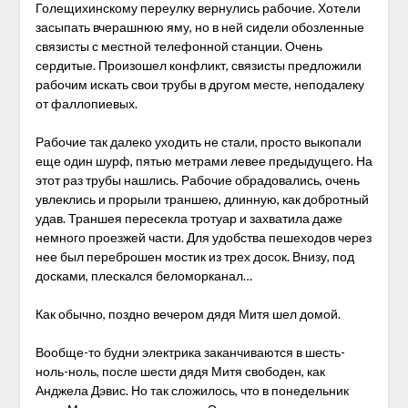
Голещихинскому переулку вернулись рабочие. Хотели
засыпать вчерашнюю яму, но в ней сидели обозленные
связисты с местной телефонной станции. Очень
сердитые. Произошел конфликт, связисты предложили
рабочим искать свои трубы в другом месте, неподалеку
от фаллопиевых.
Рабочие так далеко уходить не стали, просто выкопали
еще один шурф, пятью метрами левее предыдущего. На
этот раз трубы нашлись. Рабочие обрадовались, очень
увлеклись и прорыли траншею, длинную, как добротный
удав. Траншея пересекла тротуар и захватила даже
немного
проезжей части. Для удобства пешеходов через
нее был переброшен мостик из трех досок. Внизу, под
досками, плескался беломорканал…
Как обычно, поздно вечером дядя Митя шел домой.
Вообще-то будни электрика заканчиваются в шесть-
ноль-ноль, после шести дядя Митя свободен, как
Анджела Дэвис. Но так сложилось, что в понедельник