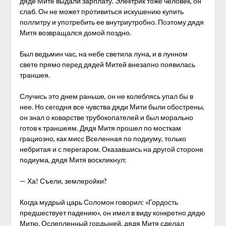
дяде Мите выдали зарплату. Электрик тоже человек, он
слаб. Он не может противиться искушению купить
поллитру и употребить ее внутриутробно. Поэтому дядя
Митя возвращался домой поздно.
Был ведьмин час, на небе светила луна, и в лунном
свете прямо перед дядей Митей внезапно появилась
траншея.
Случись это днем раньше, он не колеблясь упал бы в
нее. Но сегодня все чувства дяди Мити были обострены,
он знал о коварстве трубокопателей и был морально
готов к траншеям. Дядя Митя прошел по мосткам
грациозно, как мисс Вселенная по подиуму, только
небритая и с перегаром. Оказавшись на другой стороне
подиума, дядя Митя воскликнул:
— Ха! Съели, землеройки?
Когда мудрый царь Соломон говорил: «Гордость
предшествует падению», он имел в виду конкретно дядю
Митю. Ослепленный гордыней, дядя Митя сделал