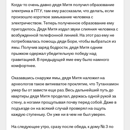
Когда-то очень давно дядя Митя получил образование
электрика в ПТУ, там ему рассказали, что делать, если
произошло короткое замыкание человека с
электричеством. Теперь полученное образование ему
пригодилось. Дядя Митя издал звуки слияния человека с
возбужденной телефонной линией. На этот раз ему не
потребовалась помощь дяди Бори, чтобы выбраться из
ямы. Получив заряд бодрости, дядя Митя одним
прыжком одержал убедительную победу над
гравитацией. В предыдущей яме ему было намного
комфортнее.
Оказавшись снаружи ямы, дядя Митя наложил на
археологов такое витиеватое проклятие, что Тутанхамон
умер бы от зависти еще раз. Весь дальнейший путь до
квартиры дядя Митя проделал, держась одной рукой за
стену, а ногами прощупывая почву перед собой. Даже в
подъезде он на всякий случай проверял на ощупь
каждую ступеньку. Он уже ни в чем не был уверен.
На следующее утро, сразу после обеда, к дому № 3 по