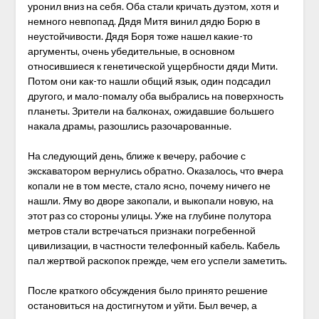
уронил вниз на себя. Оба стали кричать дуэтом, хотя и
немного невпопад. Дядя Митя винил дядю Борю в
неустойчивости. Дядя Боря тоже нашел какие-то
аргументы, очень убедительные, в основном
относившиеся к генетической ущербности дяди Мити.
Потом они как-то нашли общий язык, один подсадил
другого, и мало-помалу оба выбрались на поверхность
планеты. Зрители на балконах, ожидавшие большего
накала драмы, разошлись разочарованные.
На следующий день, ближе к вечеру, рабочие с
экскаватором вернулись обратно. Оказалось, что вчера
копали не в том месте, стало ясно, почему ничего не
нашли. Яму во дворе закопали, и выкопали новую, на
этот раз со стороны улицы. Уже на глубине полутора
метров стали встречаться признаки погребенной
цивилизации, в частности телефонный кабель. Кабель
пал жертвой раскопок прежде, чем его успели заметить.
После краткого обсуждения было принято решение
остановиться на достигнутом и уйти. Был вечер, а