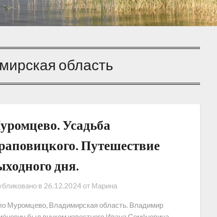
мирская область
уромцево. Усадьба
раповицкого. Путешествие
ыходного дня.
бликовано в
26.12.2024
от
Марина
о Муромцево, Владимирская область. Владимир
ёнович был внуком известного Ивана Семёновича