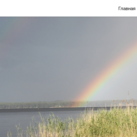
Блог Марины Савониной
Главная