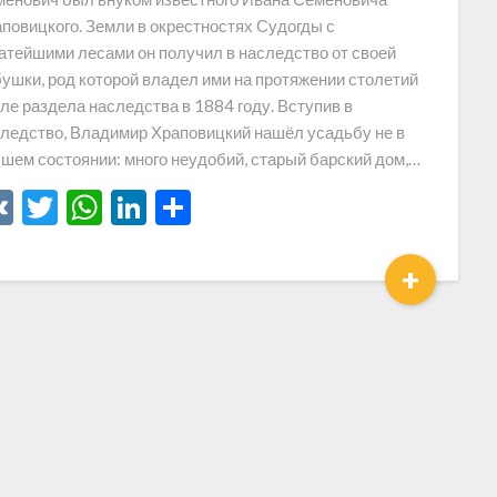
повицкого. Земли в окрестностях Судогды с
атейшими лесами он получил в наследство от своей
ушки, род которой владел ими на протяжении столетий
ле раздела наследства в 1884 году. Вступив в
ледство, Владимир Храповицкий нашёл усадьбу не в
шем состоянии: много неудобий, старый барский дом,…
VK
Twitter
WhatsApp
LinkedIn
Отправить
+