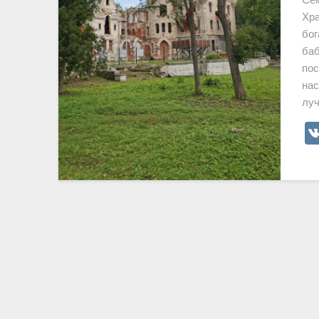
Хра
бог
баб
пос
нас
луч