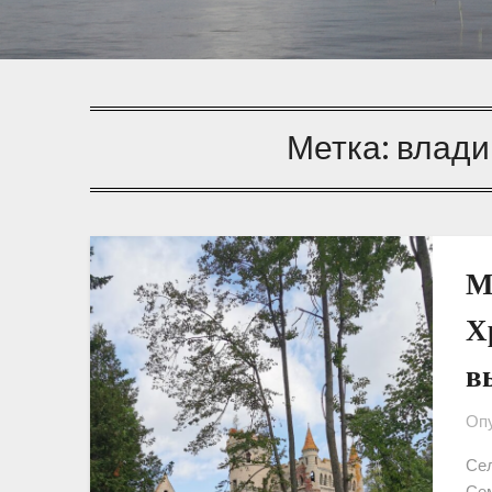
Метка:
влади
М
Х
в
Опу
Сел
Сем