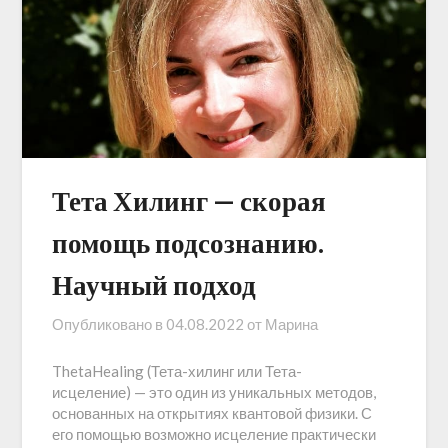
Тета Хилинг — скорая
помощь подсознанию.
Научный подход
Опубликовано в
04.08.2022
от
Марина
ThetaHealing (Тета-хилинг или Тета-
исцеление) — это один из уникальных методов,
основанных на открытиях квантовой физики. С
его помощью возможно исцеление практически