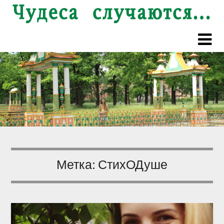
Перейти
к
содержимому
Метка:
СтихОДуше