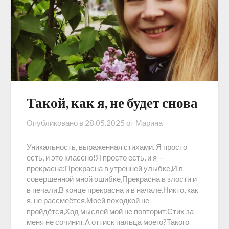
Такой, как я, не будет снова
Опубликовано в
28.05.2025
от
Марина
Уникальность, выраженная стихами. Я просто
есть, и это классно!Я просто есть, и я —
прекрасна:Прекрасна в утренней улыбке,И в
совершенной мной ошибке,Прекрасна в злости и
в печали,В конце прекрасна и в начале.Никто, как
я, не рассмеётся,Моей походкой не
пройдётся,Ход мыслей мой не повторит,Стих за
меня не сочинит.А оттиск пальца моего?Такого