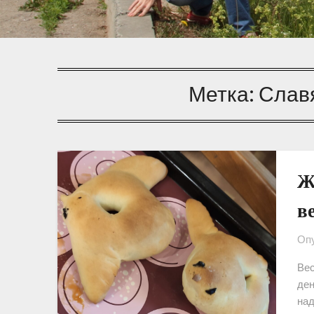
Метка:
Слав
Ж
в
Опу
Вес
ден
над