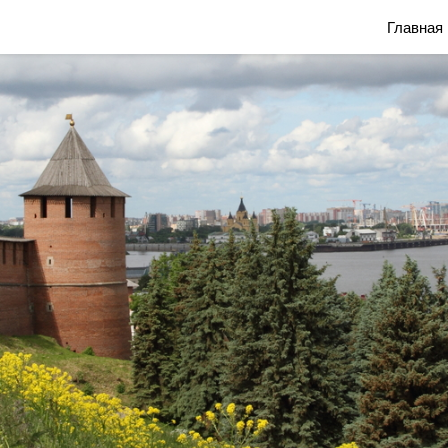
Блог Марины Савониной
Главная