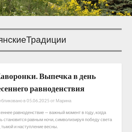
янскиеТрадиции
аворонки. Выпечка в день
есеннего равноденствия
бликовано в
05.06.2025
от
Марина
еннее равноденствие — важный момент в году, когда
ь становится равным ночи, символизируя победу света
 тьмой и наступление весны.