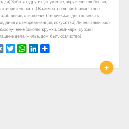
здки) Забота о других (служение, окружение любовью,
готворительность) Взаимоотношения (совместное
о, общение, отношения) Творческая деятельность
зидание и самореализация, искусство) Личностный рост
амообучение (школы, кружки, семинары, курсы)
ашние дела (жильё, дом, быт, хозяйство)
VK
Twitter
WhatsApp
LinkedIn
Отправить
+