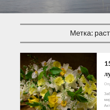
Метка:
рас
1
л
Опу
Заб
мир
Акт