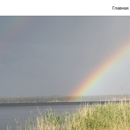
Блог Марины Савониной
Главная