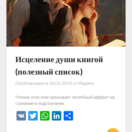
Исцеление души книгой
(полезный список)
Опубликовано в
18.06.2024
от
Марина
Чтение этих книг оказывает лечебный эффект на
сознание и подсознание.
VK
Twitter
WhatsApp
LinkedIn
Отправить