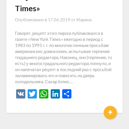
Times»
Опубликовано в
17.06.2019
от
Марина
Говорят, рецепт этого пирога публиковался в
газете «New York Times» ежегодно в период с
1983 по 1995 г. г. по многочисленным просьбам
американских домохозяек, испытывая терпение
тогдашнего редактора. Наконец, оно (терпение, то
есть) у многострадального редактора лопнуло, и
он напечатал рецепт в последний раз с просьбой
заламинировать его и повесить на дверь
холодильника. Сахар (плюс…
VK
Twitter
WhatsApp
LinkedIn
Отправить
+