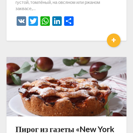
густой, томлёный, на овсяном или ржаном
заквасе,…
VK
Twitter
WhatsApp
LinkedIn
Отправить
+
Пирог из газеты «New York