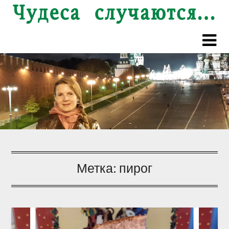
Перейти
к
содержимому
Метка:
пирог