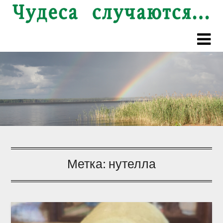
Перейти
к
содержимому
Метка:
нутелла