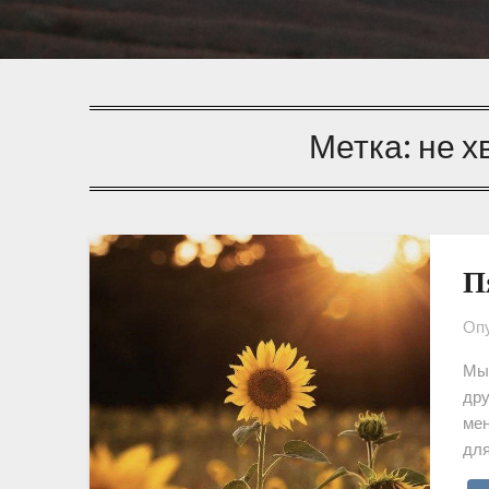
Метка:
не х
П
Опу
Мы 
дру
мен
для