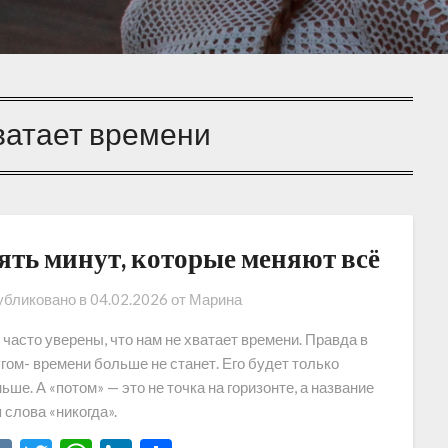
ватает времени
ять минут, которые меняют всё
бликовано в
04.02.2026
от
Марина
часто уверены, что нам не хватает времени. Правда в
гом- времени больше не станет. Его будет только
ьше. А «потом» — это не точка на горизонте, а название
 слова «никогда».