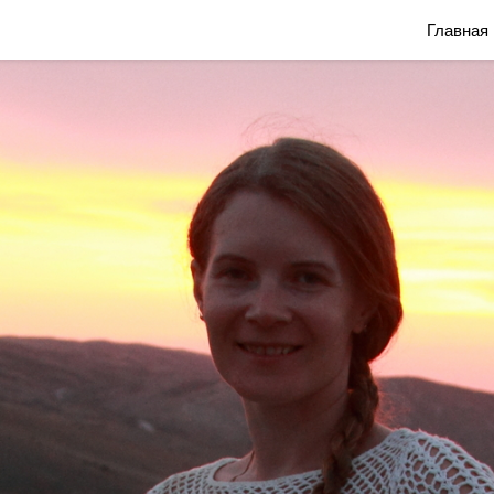
Блог Марины Савониной
Главная