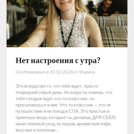
Нет настроения с утра?
Опубликовано в
10.10.2024
от
Марина
Это всегда про то, что тебя ждет.. просто
очередной серый день. Но когда ты знаешь, что
тебя сегодня ждет что-то классное, ты
просыпаешься в миг. Что-то классное — это не
путешествие и не поход в СПА. Это простые и
приятные вещи, которые ты делаешь ДЛЯ СЕБЯ:
качественный уход за лицом, ароматный кофе,
вкусная и полезная…