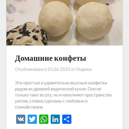
Домашние конфеты
Опубликовано в
05.06.2025
от
Марина
Эти простые и удивительно вкусные конфетки
родом из древней ведической кухни. Они не
только тают во рту, но и наполняют пространство
уютом, словно сделаны с любовью и
спокойствием.
VK
Twitter
WhatsApp
LinkedIn
Отправить