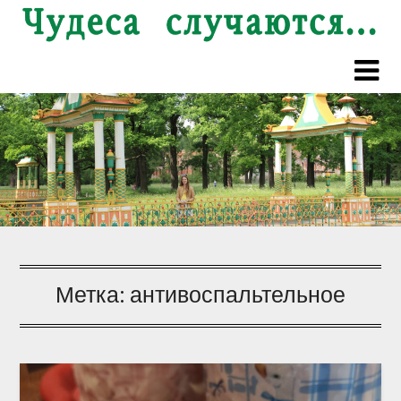
Перейти
к
содержимому
Метка:
антивоспальтельное