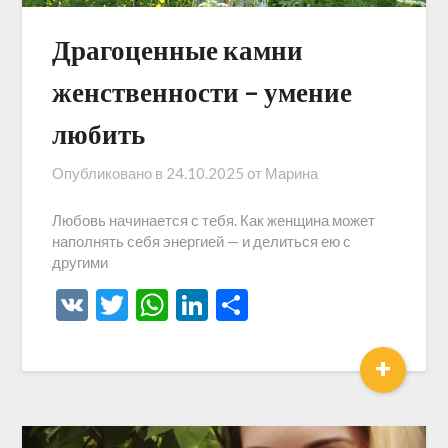
Драгоценные камни
женственности – умение
любить
Опубликовано в
24.10.2025
от
Марина
Любовь начинается с тебя. Как женщина может
наполнять себя энергией — и делиться ею с
другими
VK
Twitter
WhatsApp
LinkedIn
Отправить
+