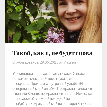
Такой, как я, не будет снова
Опубликовано в
28.05.2025
от
Марина
Уникальность, выраженная стихами. Я просто
есть, и это классно!Я просто есть, и я —
прекрасна:Прекрасна в утренней улыбке,И в
совершенной мной ошибке,Прекрасна в злости и
в печали,В конце прекрасна и в начале.Никто, как
я, не рассмеётся,Моей походкой не
пройдётся,Ход мыслей мой не повторит,Стих за