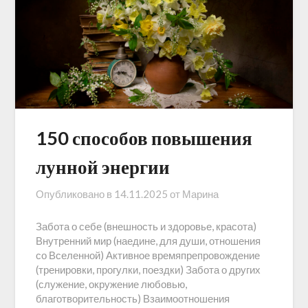
150 способов повышения
лунной энергии
Опубликовано в
14.11.2025
от
Марина
Забота о себе (внешность и здоровье, красота)
Внутренний мир (наедине, для души, отношения
со Вселенной) Активное времяпрепровождение
(тренировки, прогулки, поездки) Забота о других
(служение, окружение любовью,
благотворительность) Взаимоотношения