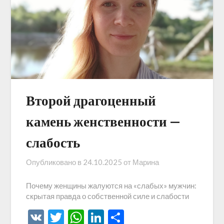
Второй драгоценный
камень женственности —
слабость
Опубликовано в
24.10.2025
от
Марина
Почему женщины жалуются на «слабых» мужчин:
скрытая правда о собственной силе и слабости
VK
Twitter
WhatsApp
LinkedIn
Отправить