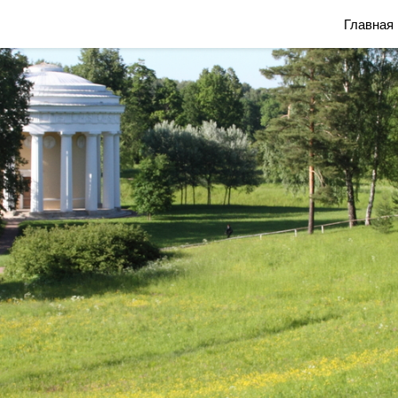
Блог Марины Савониной
Главная