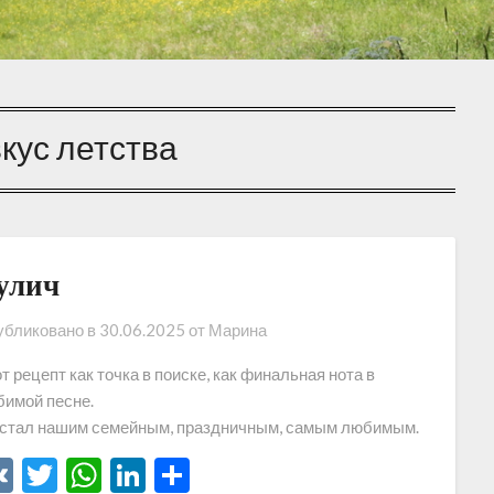
вкус летства
улич
бликовано в
30.06.2025
от
Марина
т рецепт как точка в поиске, как финальная нота в
имой песне.
стал нашим семейным, праздничным, самым любимым.
VK
Twitter
WhatsApp
LinkedIn
Отправить