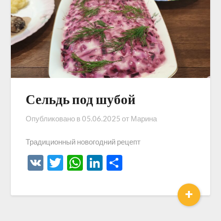
Сельдь под шубой
Опубликовано в
05.06.2025
от
Марина
Традиционный новогодний рецепт
VK
Twitter
WhatsApp
LinkedIn
Отправить
+