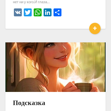
нет ни у кого.И глаза…
VK
Twitter
WhatsApp
LinkedIn
Отправить
+
Подсказка