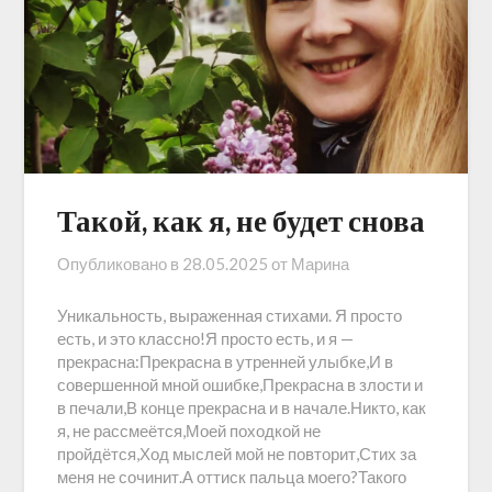
Такой, как я, не будет снова
Опубликовано в
28.05.2025
от
Марина
Уникальность, выраженная стихами. Я просто
есть, и это классно!Я просто есть, и я —
прекрасна:Прекрасна в утренней улыбке,И в
совершенной мной ошибке,Прекрасна в злости и
в печали,В конце прекрасна и в начале.Никто, как
я, не рассмеётся,Моей походкой не
пройдётся,Ход мыслей мой не повторит,Стих за
меня не сочинит.А оттиск пальца моего?Такого