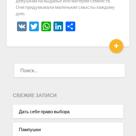
девушкам на выданье или матерям семейств.
Они придумывали маленькие смыслы каждому
дню.
VK
Twitter
WhatsApp
LinkedIn
Отправить
+
НАЙТИ:
СВЕЖИЕ ЗАПИСИ
Дать себе право выбора
Пампушки