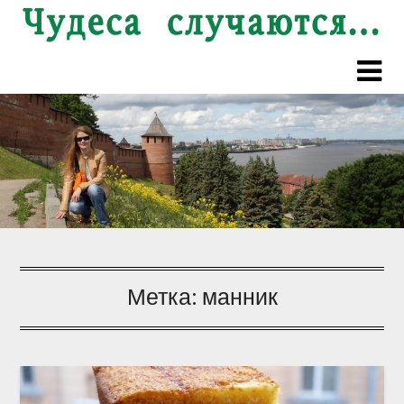
Перейти
к
содержимому
Метка:
манник