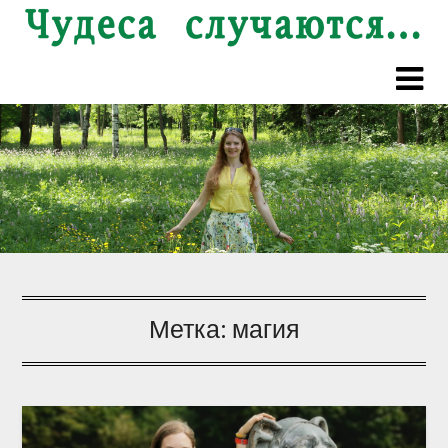
Перейти
к
содержимому
Метка:
магия