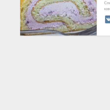
Сле
ков