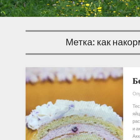
Метка:
как накор
Б
Опу
Тес
яйц
рас
и а
Акк