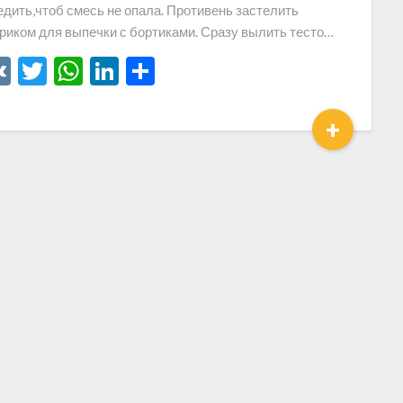
дить,чтоб смесь не опала. Противень застелить
риком для выпечки с бортиками. Сразу вылить тесто…
VK
Twitter
WhatsApp
LinkedIn
Отправить
+