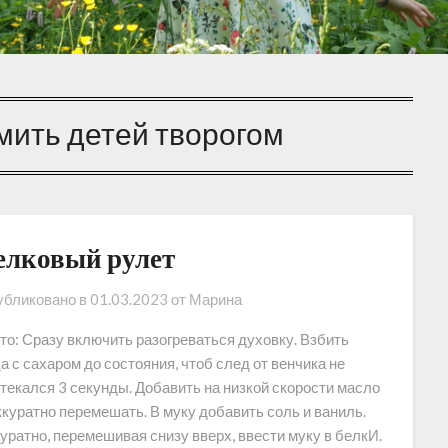
мить детей творогом
елковый рулет
бликовано в
01.03.2023
от
Марина
то: Сразу включить разогреваться духовку. Взбить
а с сахаром до состояния, чтоб след от венчика не
текался 3 секунды. Добавить на низкой скорости масло
ккуратно перемешать. В муку добавить соль и ваниль.
уратно, перемешивая снизу вверх, ввести муку в белкИ.