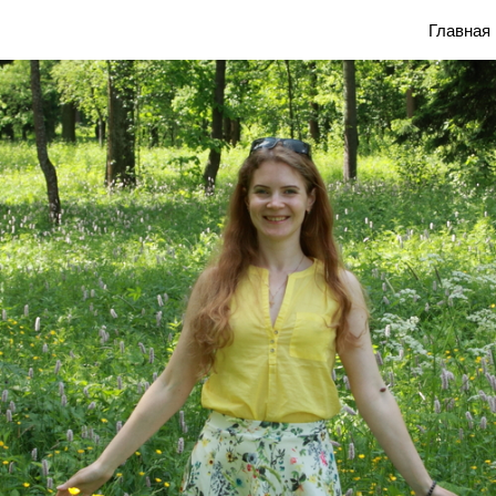
Блог Марины Савониной
Главная