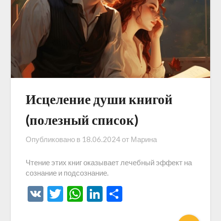
Исцеление души книгой
(полезный список)
Опубликовано в
18.06.2024
от
Марина
Чтение этих книг оказывает лечебный эффект на
сознание и подсознание.
VK
Twitter
WhatsApp
LinkedIn
Отправить