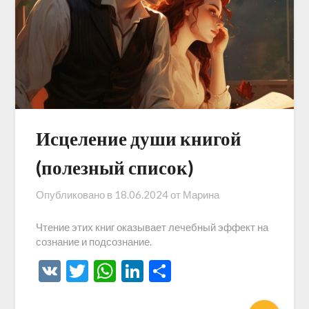
Исцеление души книгой
(полезный список)
Опубликовано в
18.06.2024
от
Марина
Чтение этих книг оказывает лечебный эффект на
сознание и подсознание.
VK
Twitter
WhatsApp
LinkedIn
Отправить