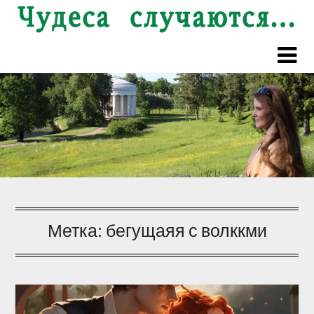
Перейти
к
содержимому
Метка:
бегущаяя с волккми