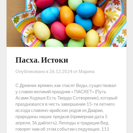
Пасха. Истоки
Опубликовано в
26.12.2024
от
Марина
С Древних времен, как гласят Веды, существовал
у славян великий праздник « ПАСХЕТ» (Путь
Асами Ходяше Есть Твердо Сотворение), который
праздновался в честь завершения 15-ти летнего
исхода славяно-арийских родов из Даарии,
прародины наших предков (примерная дата 5
апреля, 36 дайлетъ). Легенды и традиции Вед
говорят нам об этом событии следующее. 111