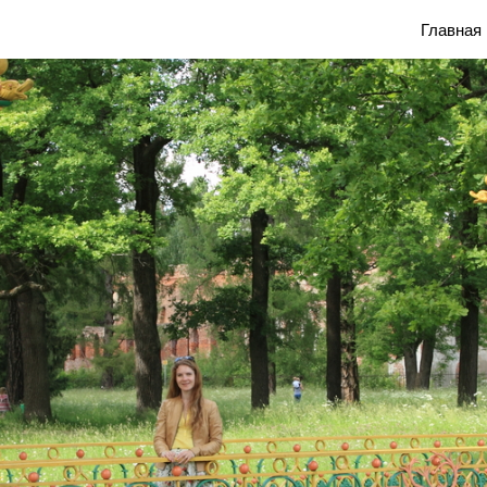
Блог Марины Савониной
Главная