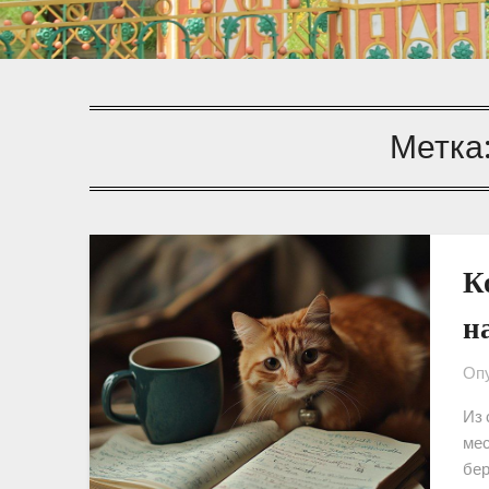
Метка
К
н
Опу
Из 
мес
бер