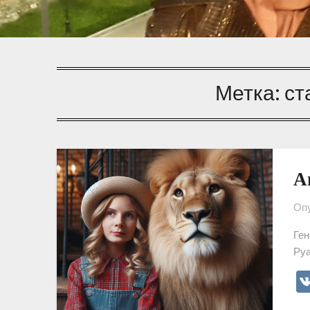
Метка:
ст
А
Опу
Ген
Руа