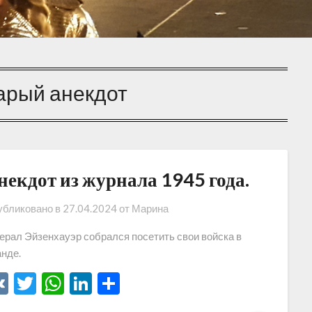
арый анекдот
некдот из журнала 1945 года.
бликовано в
27.04.2024
от
Марина
ерал Эйзенхауэр собрался посетить свои войска в
нде.
VK
Twitter
WhatsApp
LinkedIn
Отправить