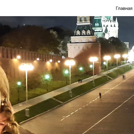
Блог Марины Савониной
Главная