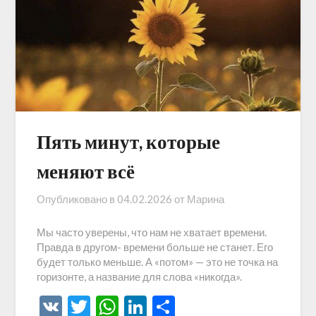
Пять минут, которые
меняют всё
Опубликовано в
04.02.2026
от
Марина
Мы часто уверены, что нам не хватает времени.
Правда в другом- времени больше не станет. Его
будет только меньше. А «потом» — это не точка на
горизонте, а название для слова «никогда».
VK
Twitter
WhatsApp
LinkedIn
Отправить