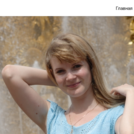
Блог Марины Савониной
Главная