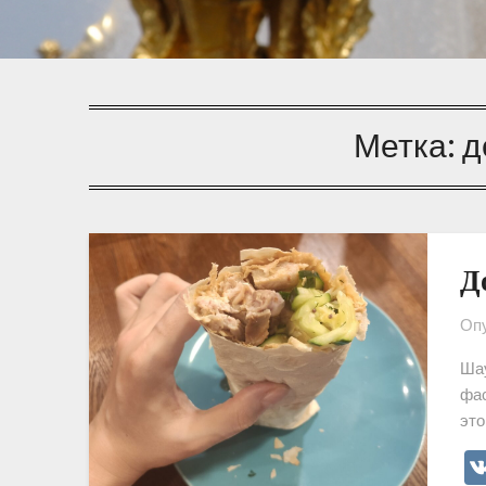
Метка:
д
Д
Опу
Шау
фас
это