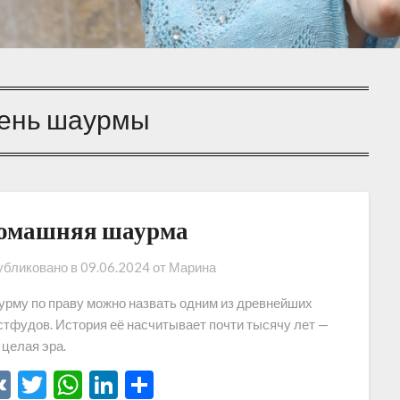
ень шаурмы
омашняя шаурма
бликовано в
09.06.2024
от
Марина
рму по праву можно назвать одним из древнейших
тфудов. История её насчитывает почти тысячу лет —
 целая эра.
VK
Twitter
WhatsApp
LinkedIn
Отправить