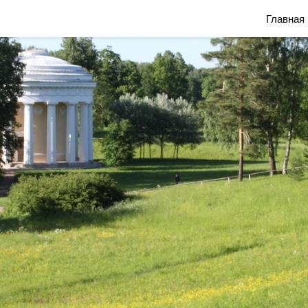
Блог Марины Савониной
Главная