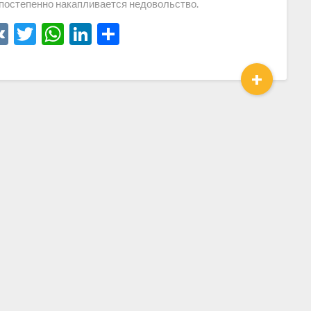
постепенно накапливается недовольство.
VK
Twitter
WhatsApp
LinkedIn
Отправить
+