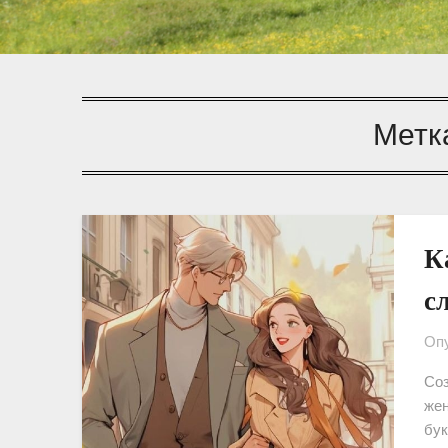
Метк
К
с
Опу
Соз
жен
бук